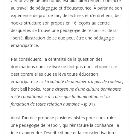
Cet ouvrage de bell hooks est plus directement consacré
au travail de pédagogue et d’éducateurice. À partir de son
expérience de prof de fac, de lectures et d’entretiens, bell
hooks structure son propos en 16 leçons au centre
desquelles se trouve une pédagogie de l’espoir et de la
liberté, illustration de ce que peut être une pédagogie
émancipatrice.
Par conséquent, la centralité de la question des
dominations dans ce livre ne doit pas nous étonner car
c’est contre elles que se lève toute éducation
émancipatrice : «
La volonté de dominer n’a pas de couleur
,
écrit bell hooks.
T
out
·
e citoyen
·
ne d’une culture dominante
a été conditionné
·
e à croire que la domination est la
fondation de toute relation humaine
» (p.91).
Ainsi, l’autrice propose plusieurs pistes pour construire
une pédagogie de l’espoir, qui réinstaure la confiance, la
joie d’apprendre, l’esprit critique et la conscientisation :