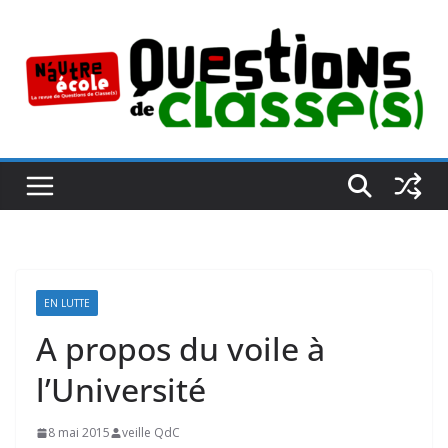
Passer
au
contenu
EN LUTTE
A propos du voile à
l’Université
8 mai 2015
veille QdC