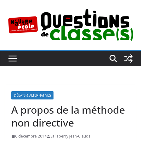
Passer
au
contenu
DÉBATS & ALTERNATIVES
A propos de la méthode
non directive
6 décembre 2014
Sallaberry Jean-Claude