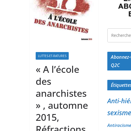
Abonnez-v
LUTTES-ET-RATURES
Q2C
« A l’école
des
Étiquette
anarchistes
Anti-hié
» , automne
sexisme 
2015,
Antiracism
Réfractions