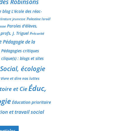
 des Robinsons
e blog L'école des réac-
Palestine Israël
ttérature jeunesse
Paroles d'élèves,
lasse
profs, J. Triguel
Précarité
e
Pédagogie de la
Pédagogies critiques
clique(s) : blogs et sites
Social, écologie
Vivre et dire nos luttes
Éduc,
toire et Cie
gie
Éducation prioritaire
on et travail social
articles