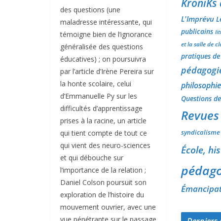
KroniKs
des questions (une
L'Imprévu
L
maladresse intéressante, qui
publicains
li
témoigne bien de l’ignorance
et la salle de c
généralisée des questions
pratiques de 
éducatives) ; on poursuivra
pédagogi
par l’article d’Irène Pereira sur
la honte scolaire, celui
philosophie
d’Emmanuelle Py sur les
Questions de 
difficultés d’apprentissage
Revues
prises à la racine, un article
syndicalisme
qui tient compte de tout ce
qui vient des neuro-sciences
École, his
et qui débouche sur
pédago
l’importance de la relation ;
Daniel Colson poursuit son
Émancipati
exploration de l’histoire du
mouvement ouvrier, avec une
vue pénétrante sur le passage
Derniers 