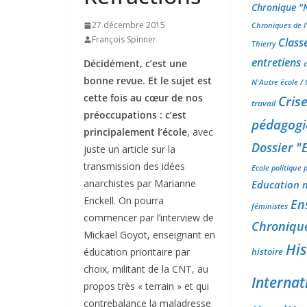
Chronique "N
27 décembre 2015
Chroniques de 
François Spinner
Classe
Thierry
entretiens
Décidément, c’est une
c
bonne revue. Et le sujet est
N'Autre école / 
cette fois au cœur de nos
Cris
travail
préoccupations : c’est
pédagogi
principalement l’école
, avec
Dossier "
juste un article sur la
transmission des idées
Ecole politique p
anarchistes par Marianne
Education n
Enckell. On pourra
En
féministes
commencer par l’interview de
Chroniqu
Mickael Goyot, enseignant en
His
histoire
éducation prioritaire par
choix, militant de la CNT, au
Internat
propos très « terrain » et qui
contrebalance la maladresse