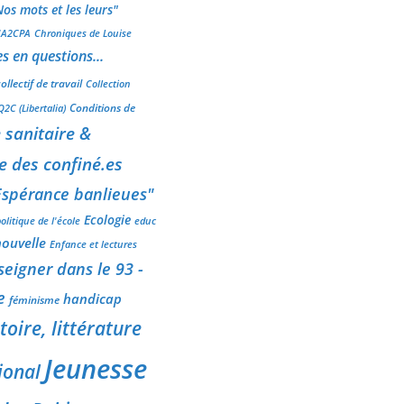
os mots et les leurs"
l'A2CPA
Chroniques de Louise
s en questions...
ollectif de travail
Collection
Conditions de
Q2C (Libertalia)
e sanitaire &
e des confiné.es
Espérance banlieues"
Ecologie
olitique de l'école
educ
ouvelle
Enfance et lectures
seigner dans le 93 -
e
handicap
féminisme
toire, littérature
Jeunesse
ional