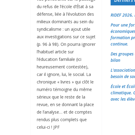
du refus de l’école d’État à sa
défense, liée à l’évolution des
RIDEF 2026,
milieux dominants au sein du
Pour une fo
syndicalisme : un ajout utile
économiques 
aux investigations sur ce sujet
formation pro
continue.
(p. 96 à 98). On pourra ignorer
l’habituel article sur
Des groupes 
l’éducation familiale (ici
bilan
heureusement contestée),
L’associatio
car il ignore, lui, le social. La
besoin de so
chronique « livres » qui clôt le
École et Éco
numéro témoigne du même
climatique. 
sérieux que le reste de la
avec les élèv
revue, en se donnant la place
de l’analyse… et de comptes
rendus plus complets que
celui-ci ! JPF