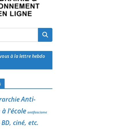
ous à la lettre hebdo
s
Anti-
rarchie
à l'école
antifascisme
BD, ciné, etc.
e