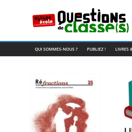
Passer
au
contenu
QUI SOMMES-NOUS ?
PUBLIEZ !
LIVRES 