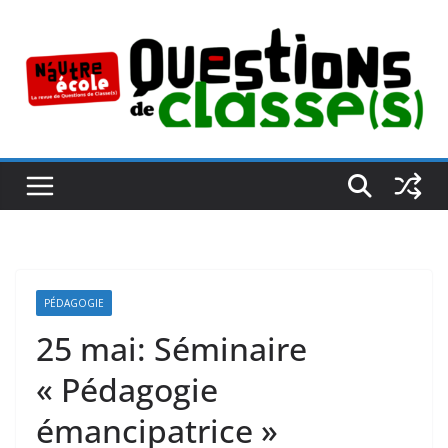
Passer
au
contenu
PÉDAGOGIE
25 mai: Séminaire
« Pédagogie
émancipatrice »