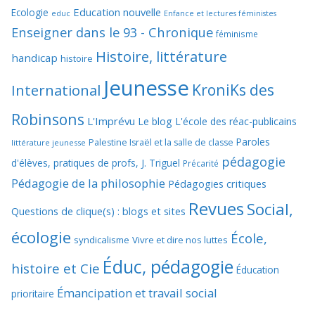
Education nouvelle
Ecologie
educ
Enfance et lectures féministes
Enseigner dans le 93 - Chronique
féminisme
Histoire, littérature
handicap
histoire
Jeunesse
KroniKs des
International
Robinsons
L'Imprévu
Le blog L'école des réac-publicains
Paroles
Palestine Israël et la salle de classe
littérature jeunesse
pédagogie
d'élèves, pratiques de profs, J. Triguel
Précarité
Pédagogie de la philosophie
Pédagogies critiques
Revues
Social,
Questions de clique(s) : blogs et sites
écologie
École,
syndicalisme
Vivre et dire nos luttes
Éduc, pédagogie
histoire et Cie
Éducation
Émancipation et travail social
prioritaire