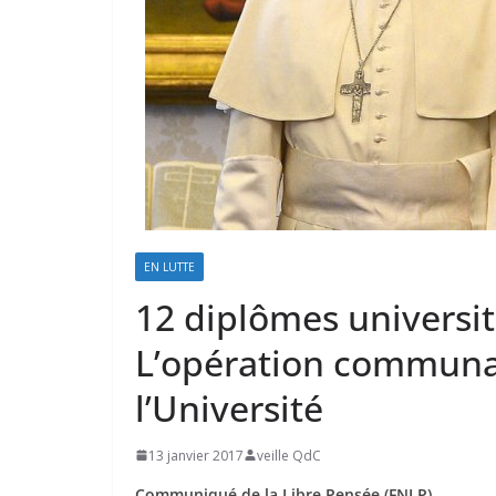
EN LUTTE
12 diplômes universitai
L’opération communau
l’Université
13 janvier 2017
veille QdC
Communiqué de la Libre Pensée (FNLP)