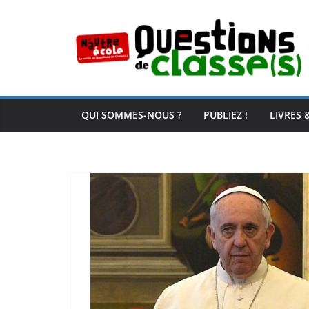
Passer
au
contenu
QUI SOMMES-NOUS ?
PUBLIEZ !
LIVRES 