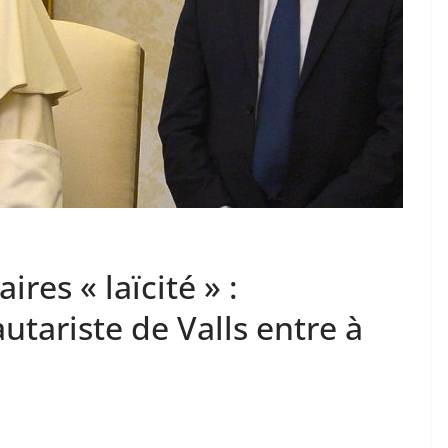
res « laïcité » :
tariste de Valls entre à