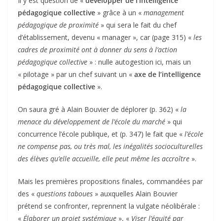
Il y est question de «
développer de l’intelligence
pédagogique collective
» grâce à un «
management
pédagogique de proximité
» qui sera le fait du chef
d’établissement, devenu « manager », car (page 315) «
les
cadres de proximité ont à donner du sens à l’action
pédagogique collective
» : nulle autogestion ici, mais un
« pilotage » par un chef suivant un «
axe de l’intelligence
pédagogique collective
».
On saura gré à Alain Bouvier de déplorer (p. 362) «
la
menace du développement de l’école du marché
» qui
concurrence l’école publique, et (p. 347) le fait que «
l’école
ne compense pas, ou très mal, les inégalités socioculturelles
des élèves qu’elle accueille, elle peut même les accroître
».
Mais les premières propositions finales, commandées par
des «
questions taboues
» auxquelles Alain Bouvier
prétend se confronter, reprennent la vulgate néolibérale :
«
Élaborer un projet systémique
», «
Viser l’équité par