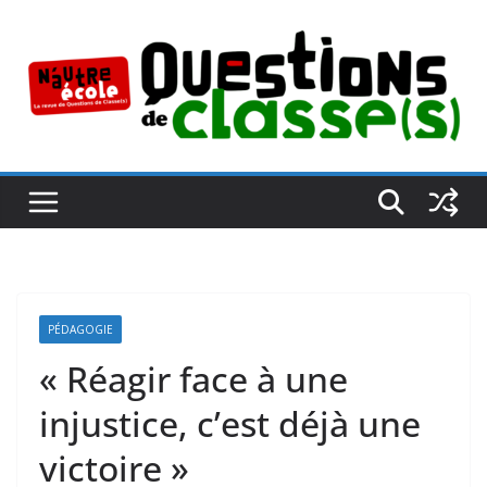
Passer
au
contenu
PÉDAGOGIE
« Réagir face à une
injustice, c’est déjà une
victoire »