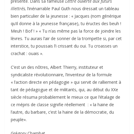
présente. Dans sa fameuse
Lettre ouverte aux futurs
illettrés,
l’inénarrable Paul Guth nous dressait un tableau
bien particulier de la jeunesse : « Jacques (nom générique
qu’il donne à la jeunesse française), tu éructes des beuh !
Meuh ! Bof ! » « Tu n’as même pas la force de joindre les
lèvres. Tu aurais l’air de sonner de la trompette si, par cet
interstice, tu poussais l’i crissant du oui. Tu croasses un
crachat : ouais ».
C’est un des nôtres, Albert Thierry, instituteur et
syndicaliste révolutionnaire, l’inventeur de la formule
« l’action directe en pédagogie » qui servit de ralliement à
tant de pédagogue et de militants, qui, au début du XXe
siècle résuma probablement le mieux ce que l’étalage de
ce mépris de classe signifie réellement : « la haine de
l’autre, du barbare, c’est la haine de la démocratie, du
peuple».
Grégory Chambat