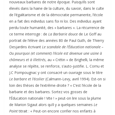
nouveaux barbares de notre époque. Puisqu’ils sont
élevés dans la haine de la culture, du savoir, dans le culte
de l’égalitarisme et de la démocratie permanente, l’école
en a fait des individus sans foi ni loi. Des individus ayant
perdu toute humanité, des « barbares ». La récurrence de
ce terme interroge : de
La Barbarie douce
de Le Goff au
portrait de l’élève des années 80 de Paul Guth, de Thierry
Desjardins écrivant
Le scandale de l’Éducation nationale –
Ou pourquoi (et comment) l’école est devenue une usine à
chômeurs et à illettrés
, au « Crétin » de Brighelli, la même
analyse se répète, se renforce, s’auto-justifie. L. Cornu et
J.C Pompougnac y ont consacré un ouvrage sous le titre
Le barbare et l’écolier
(Calmann-Levy, avril 1994). Est-on si
loin des thèses de l’extrême-droite ? « C’est l’école de la
barbarie et des barbares. Sortez vos gosses de
l’Éducation nationale ! Vite ! » peut-on lire sous la plume
de Marion Sigaut alors qu’il y a quelques semaines
Le
Point
titrait : « Peut-on encore confier nos enfants à