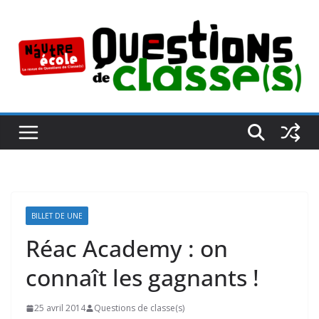
Passer
au
contenu
BILLET DE UNE
Réac Academy : on
connaît les gagnants !
25 avril 2014
Questions de classe(s)