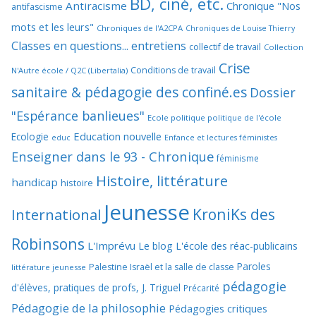
BD, ciné, etc.
Antiracisme
Chronique "Nos
antifascisme
mots et les leurs"
Chroniques de l'A2CPA
Chroniques de Louise Thierry
Classes en questions... entretiens
collectif de travail
Collection
Crise
Conditions de travail
N'Autre école / Q2C (Libertalia)
sanitaire & pédagogie des confiné.es
Dossier
"Espérance banlieues"
Ecole politique politique de l'école
Education nouvelle
Ecologie
educ
Enfance et lectures féministes
Enseigner dans le 93 - Chronique
féminisme
Histoire, littérature
handicap
histoire
Jeunesse
KroniKs des
International
Robinsons
L'Imprévu
Le blog L'école des réac-publicains
Paroles
Palestine Israël et la salle de classe
littérature jeunesse
pédagogie
d'élèves, pratiques de profs, J. Triguel
Précarité
Pédagogie de la philosophie
Pédagogies critiques