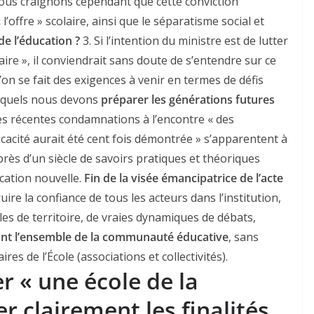
nous craignons cependant que cette conviction
 l’offre » scolaire, ainsi que le séparatisme social et
e l’éducation ?
3. Si l’intention du ministre est de lutter
aire », il conviendrait sans doute de s’entendre sur ce
l’on se fait des exigences à venir en termes de défis
uxquels nous devons
préparer les générations futures
es récentes condamnations à l’encontre « des
icacité aurait été cent fois démontrée » s’apparentent à
près d’un siècle de savoirs pratiques et théoriques
ucation nouvelle.
Fin de la visée émancipatrice de l’acte
uire la confiance de tous les acteurs dans l’institution,
elles de territoire, de vraies dynamiques de débats,
ant l’ensemble de la communauté éducative
, sans
ires de l’École (associations et collectivités).
 « une école de la
r clairement les finalités