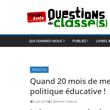
Passer
au
contenu
QUI SOMMES-NOUS ?
PUBLIEZ !
LIVRES 
PÉDAGOGIE
Quand 20 mois de mes
politique éducative !
2 juin 2019
Catherine Chabrun