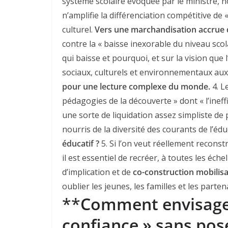
système scolaire évoquée par le ministre, 
n’amplifie la différenciation compétitive de «
culturel.
Vers une marchandisation accrue d
contre la « baisse inexorable du niveau scol
qui baisse et pourquoi, et sur la vision que 
sociaux, culturels et environnementaux a
pour une lecture complexe du monde.
4. L
pédagogies de la découverte » dont « l’ineff
une sorte de liquidation assez simpliste de 
nourris de la diversité des courants de l’éd
éducatif ?
5. Si l’on veut réellement reconstr
il est essentiel de recréer, à toutes les éch
d’implication et de
co-construction mobilis
oublier les jeunes, les familles et les partena
**
Comment envisager
confiance » sans pose