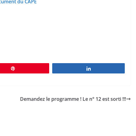
cument du CAPE
Épingle
Partagez
Demandez le programme ! Le n° 12 est sorti !!!