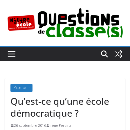
Passer
au
contenu
PÉDAGOGIE
Qu’est-ce qu’une école
démocratique ?
26 septembre 2016
Irène Pereira