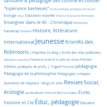
sanitaire & pédagogie des confiné.es
Dossier
"Espérance banlieues"
Ecole politique politique de l'école
Education nouvelle
Ecologie
educ
Enfance et lectures féministes
Enseigner dans le 93 - Chronique
féminisme
Histoire, littérature
handicap
histoire
Jeunesse
KroniKs des
International
Robinsons
L'Imprévu
Le blog L'école des réac-publicains
Paroles
Palestine Israël et la salle de classe
littérature jeunesse
pédagogie
d'élèves, pratiques de profs, J. Triguel
Précarité
Pédagogie de la philosophie
Pédagogies critiques
Revues
Social,
Questions de clique(s) : blogs et sites
écologie
École,
syndicalisme
Vivre et dire nos luttes
Éduc, pédagogie
histoire et Cie
Éducation