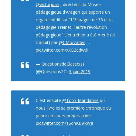
@victorjuan
, directeur du Musée
pédagogique d'Aragon qui apporte un
regard inédit sur "L'Espagne de 36 et la
pédagogie Freinet, l'autre révolution
pédagogique" L'entretien a été mené (et
traduit) par
@CMorzadec
…
pic.twitter.com/xXG2ddwtli
— QuestionsdeClasse(s)
(@Questions2C)
3 juin 2019
C'est ensuite
@Toto_Mandarine
qui
nous livre ici sa première chronique du
genre en cours préparatoire
pic.twitter.com/1SqnKB9RWa