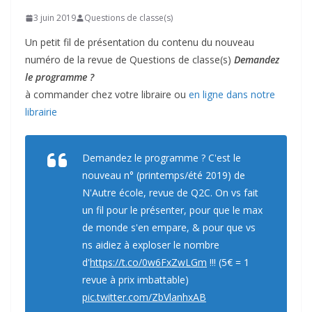
3 juin 2019
Questions de classe(s)
Un petit fil de présentation du contenu du nouveau
numéro de la revue de Questions de classe(s)
Demandez
le programme ?
à commander chez votre libraire ou
en ligne dans notre
librairie
Demandez le programme ? C'est le
nouveau n° (printemps/été 2019) de
N'Autre école, revue de Q2C. On vs fait
un fil pour le présenter, pour que le max
de monde s'en empare, & pour que vs
ns aidiez à exploser le nombre
d'
https://t.co/0w6FxZwLGm
!!! (5€ = 1
revue à prix imbattable)
pic.twitter.com/ZbVlanhxAB