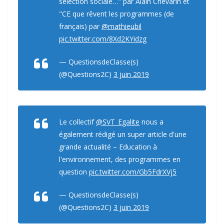
sélection sociale…" par Alain Chevarin et
"CE que rêvent les programmes (de
français) par
@mathieubil
pic.twitter.com/8Xd2KYidzg
— QuestionsdeClasse(s)
(@Questions2C)
3 juin 2019
Le collectif
@SVT_Egalite
nous a
également rédigé un super article d'une
grande actualité – Education à
l'environnement, des programmes en
question
pic.twitter.com/Gb5FdrXVj5
— QuestionsdeClasse(s)
(@Questions2C)
3 juin 2019