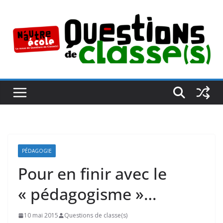
Passer
au
contenu
PÉDAGOGIE
Pour en finir avec le
« pédagogisme »…
10 mai 2015
Questions de classe(s)