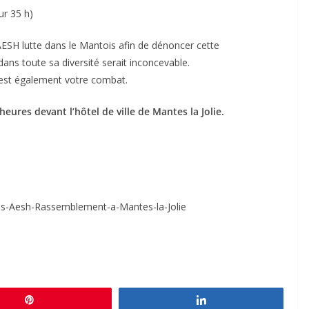
ur 35 h)
’AESH lutte dans le Mantois afin de dénoncer cette
 dans toute sa diversité serait inconcevable.
st également votre combat.
eures devant l’hôtel de ville de Mantes la Jolie.
des-Aesh-Rassemblement-a-Mantes-la-Jolie
Épingle
Partagez