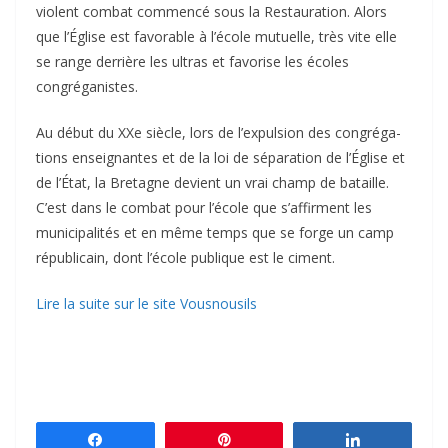
violent com­bat com­mencé sous la Restauration. Alors
que l’Église est favo­rable à l’école mutuelle, très vite elle
se range der­rière les ultras et favo­rise les écoles
congréganistes.
Au début du XXe siècle, lors de l’expulsion des congré­ga­
tions ensei­gnantes et de la loi de sépa­ra­tion de l’Église et
de l’État, la Bretagne devient un vrai champ de bataille.
C’est dans le com­bat pour l’école que s’affirment les
muni­ci­pa­li­tés et en même temps que se forge un camp
répu­bli­cain, dont l’école publique est le ciment.
Lire la suite sur le site Vousnousils
Partagez
Épingle
Partagez