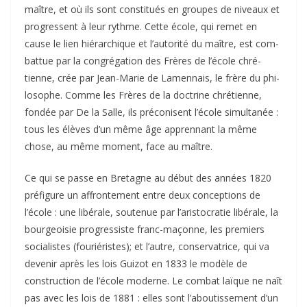
maître, et où ils sont consti­tués en groupes de niveaux et
pro­gressent à leur rythme. Cette école, qui remet en
cause le lien hié­rar­chique et l’autorité du maître, est com­
bat­tue par la congré­ga­tion des Frères de l’école chré­
tienne, crée par Jean-Marie de Lamennais, le frère du phi­
lo­sophe. Comme les Frères de la doc­trine chré­tienne,
fon­dée par De la Salle, ils pré­co­nisent l’école simul­ta­née :
tous les élèves d’un même âge appren­nant la même
chose, au même moment, face au maître.
Ce qui se passe en Bretagne au début des années 1820
pré­fi­gure un affron­te­ment entre deux concep­tions de
l’école : une libé­rale, sou­te­nue par l’aristocratie libé­rale, la
bour­geoi­sie pro­gres­siste franc-maçonne, les pre­miers
socia­listes (fou­rié­ristes); et l’autre, conser­va­trice, qui va
deve­nir après les lois Guizot en 1833 le modèle de
construc­tion de l’école moderne. Le com­bat laïque ne naît
pas avec les lois de 1881 : elles sont l’aboutissement d’un