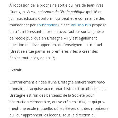
À l’occasion de la prochaine sortie du livre de Jean-Yves
Guengant
Brest, nais­sance de l’école publique
(publié en
juin aux éditions Conform, qui peut être com­mandé dès
main­te­nant par
sous­crip­tion
) le site
Vousnousils
propose
un très intéressant entretien avec l’auteur sur la genèse
de l’école publique en Bretagne – il y est également
question du développement de l’enseignement mutuel
(Brest se situe parmi les pre­mières villes à créer des
écoles mutuelles, en 1817).
Extrait
Contrairement à l’idée d’une Bretagne entiè­re­ment réac­
tion­naire et acquise aux monar­chistes ultra­ca­tho­liques, la
Bretagne est l’un des ber­ceaux de la Société pour
l’instruction élémen­taire, qui se crée en 1814, et qui pro­
meut une école mutuelle, où les élèves ont des moni­teurs
qui leur apprennent les leçons, sous la direc­tion du