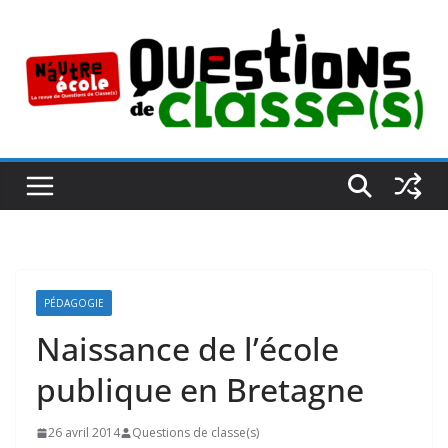
Passer
au
contenu
PÉDAGOGIE
Naissance de l’école
publique en Bretagne
26 avril 2014
Questions de classe(s)