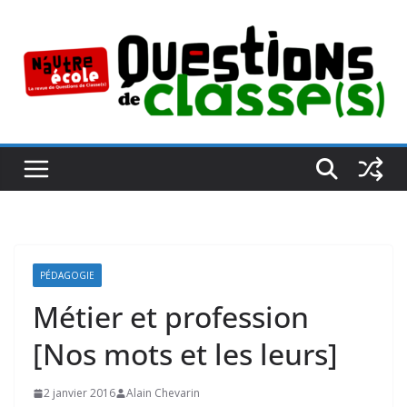
Passer
au
contenu
PÉDAGOGIE
Métier et profession
[Nos mots et les leurs]
2 janvier 2016
Alain Chevarin