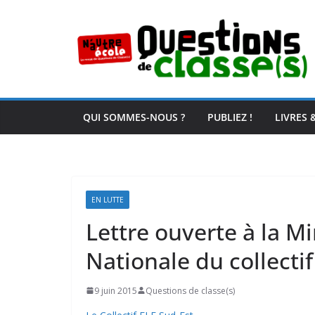
Passer
au
contenu
QUI SOMMES-NOUS ?
PUBLIEZ !
LIVRES 
EN LUTTE
Lettre ouverte à la Mi
Nationale du collecti
9 juin 2015
Questions de classe(s)