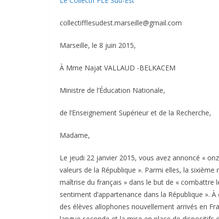
Le Collectif FLE Sud-Est
collectifflesudest.marseille@gmail.com
Marseille, le 8 juin 2015,
À Mme Najat VALLAUD -BELKACEM
Ministre de l’Éducation Nationale,
de l’Enseignement Supérieur et de la Recherche,
Madame,
Le jeudi 22 janvier 2015, vous avez annoncé « onz
valeurs de la République ». Parmi elles, la sixième 
maîtrise du français » dans le but de « combattre le
sentiment d’appartenance dans la République ». À 
des élèves allophones nouvellement arrivés en Fran
langue seconde et la mise en place de dispositifs d’