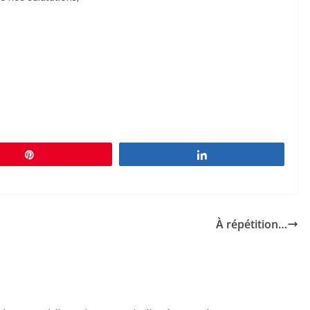
Épingle
Partagez
À répétition…