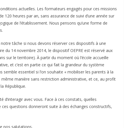
s conditions actuelles. Les formateurs engagés pour ces missions
de 120 heures par an, sans assurance de suivi d’une année sur
dagogique de l’établissement. Nous pensons qu’une forme de
s.
 notre tâche si nous devons réserver ces dispositifs à une
laire du 14 novembre 2014, le dispositif OEPRE est réservé aux
s sur le territoire). À partir du moment où l’école accueille
tive, et c’est en partie ce qui fait la grandeur du système
us semble essentiel si l’on souhaite « mobiliser les parents à la
la même manière sans restriction administrative, et ce, au profit
 la République.
é d’interagir avec vous. Face à ces constats, quelles
e ces questions donneront suite à des échanges constructifs,
e nos salutations,