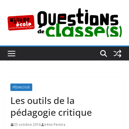
Passer
au
contenu
PÉDAGOGIE
Les outils de la
pédagogie critique
25 octobre 2016
Irène Pereira