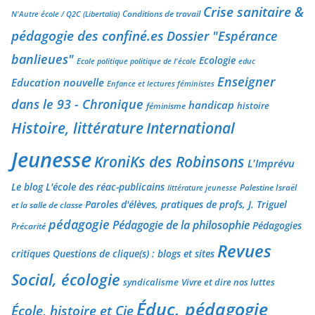
Crise sanitaire &
Conditions de travail
N'Autre école / Q2C (Libertalia)
pédagogie des confiné.es
Dossier "Espérance
banlieues"
Ecologie
Ecole politique politique de l'école
educ
Enseigner
Education nouvelle
Enfance et lectures féministes
dans le 93 - Chronique
handicap
histoire
féminisme
Histoire, littérature
International
Jeunesse
KroniKs des Robinsons
L'Imprévu
Le blog L'école des réac-publicains
Palestine Israël
littérature jeunesse
Paroles d'élèves, pratiques de profs, J. Triguel
et la salle de classe
pédagogie
Pédagogie de la philosophie
Pédagogies
Précarité
Revues
critiques
Questions de clique(s) : blogs et sites
Social, écologie
syndicalisme
Vivre et dire nos luttes
Éduc, pédagogie
École, histoire et Cie