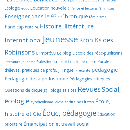
Ecole politique politique de l'école
Education nouvelle
Ecologie
educ
Enfance et lectures féministes
Enseigner dans le 93 - Chronique
féminisme
Histoire, littérature
handicap
histoire
Jeunesse
KroniKs des
International
Robinsons
L'Imprévu
Le blog L'école des réac-publicains
Paroles
Palestine Israël et la salle de classe
littérature jeunesse
pédagogie
d'élèves, pratiques de profs, J. Triguel
Précarité
Pédagogie de la philosophie
Pédagogies critiques
Revues
Social,
Questions de clique(s) : blogs et sites
écologie
École,
syndicalisme
Vivre et dire nos luttes
Éduc, pédagogie
histoire et Cie
Éducation
Émancipation et travail social
prioritaire