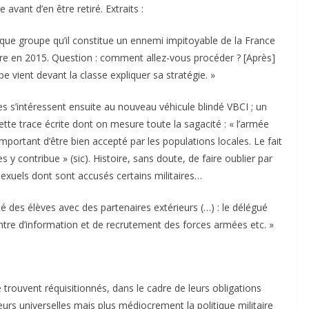
avant d’en être retiré. Extraits :
haque groupe qu’il constitue un ennemi impitoyable de la France
ière en 2015. Question : comment allez-vous procéder ? [Après]
 vient devant la classe expliquer sa stratégie. »
ves s’intéressent ensuite au nouveau véhicule blindé VBCI ; un
 cette trace écrite dont on mesure toute la sagacité : « l’armée
 important d’être bien accepté par les populations locales. Le fait
 y contribue » (sic). Histoire, sans doute, de faire oublier par
sexuels dont sont accusés certains militaires…
vité des élèves avec des partenaires extérieurs (…) : le délégué
centre d’information et de recrutement des forces armées etc. »
 trouvent réquisitionnés, dans le cadre de leurs obligations
urs universelles mais plus médiocrement la politique militaire