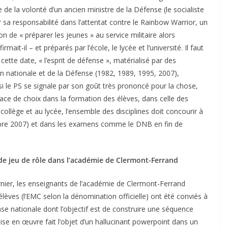
ne de la volonté d’un ancien ministre de la Défense (le socialiste
 sa responsabilité dans l’attentat contre le Rainbow Warrior, un
n de « préparer les jeunes » au service militaire alors
irmait-il – et préparés par l’école, le lycée et l’université. Il faut
ette date, « l’esprit de défense », matérialisé par des
on nationale et de la Défense (1982, 1989, 1995, 2007),
 le PS se signale par son goût très prononcé pour la chose,
lace de choix dans la formation des élèves, dans celle des
ollège et au lycée, l’ensemble des disciplines doit concourir à
embre 2007) et dans les examens comme le DNB en fin de
 de jeu de rôle dans l’académie de Clermont-Ferrand
rnier, les enseignants de l’académie de Clermont-Ferrand
 élèves (l’EMC selon la dénomination officielle) ont été conviés à
se nationale dont l’objectif est de construire une séquence
se en œuvre fait l’objet d’un hallucinant powerpoint dans un