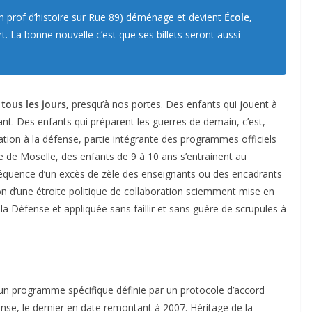
un prof d’histoire sur Rue 89) déménage et devient
École,
. La bonne nouvelle c’est que ses billets seront aussi
tous les jours,
presqu’à nos portes. Des enfants qui jouent à
nt. Des enfants qui préparent les guerres de demain, c’est,
cation à la défense, partie intégrante des programmes officiels
le de Moselle, des enfants de 9 à 10 ans s’entrainent au
séquence d’un excès de zèle des enseignants ou des encadrants
tion d’une étroite politique de collaboration sciemment mise en
la Défense et appliquée sans faillir et sans guère de scrupules à
 d’un programme spécifique définie par un protocole d’accord
fense, le dernier en date remontant à 2007. Héritage de la