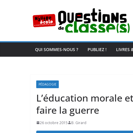
Passer
au
contenu
QUI SOMMES-NOUS ?
PUBLIEZ !
LIVRES 
PÉDAGOGIE
L’éducation morale et 
faire la guerre
26 octobre 2015
B. Girard