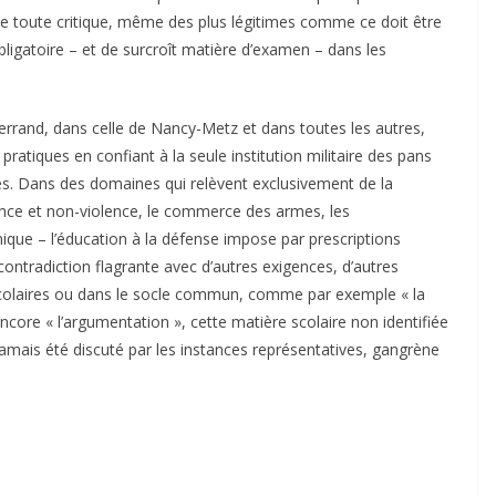
de toute critique, même des plus légitimes comme ce doit être
bligatoire – et de surcroît matière d’examen – dans les
rrand, dans celle de Nancy-Metz et dans toutes les autres,
 pratiques en confiant à la seule institution militaire des pans
ves. Dans des domaines qui relèvent exclusivement de la
lence et non-violence, le commerce des armes, les
que – l’éducation à la défense impose par prescriptions
contradiction flagrante avec d’autres exigences, d’autres
scolaires ou dans le socle commun, comme par exemple « la
encore « l’argumentation », cette matière scolaire non identifiée
 jamais été discuté par les instances représentatives, gangrène