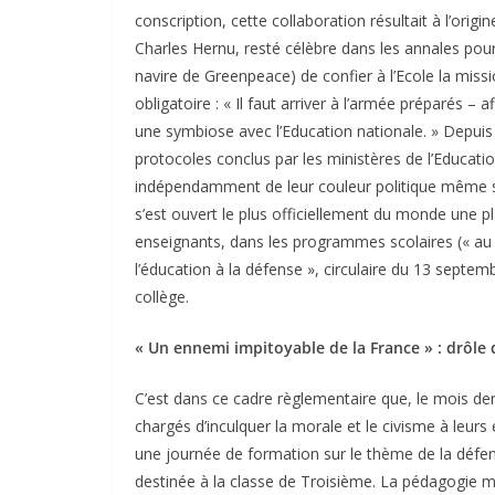
conscription, cette collaboration résultait à l’origi
Charles Hernu, resté célèbre dans les annales pour
navire de Greenpeace) de confier à l’Ecole la missio
obligatoire : « Il faut arriver à l’armée préparés – aff
une symbiose avec l’Education nationale. » Depuis c
protocoles conclus par les ministères de l’Educati
indépendamment de leur couleur politique même si
s’est ouvert le plus officiellement du monde une p
enseignants, dans les programmes scolaires (« au c
l’éducation à la défense », circulaire du 13 sept
collège.
« Un ennemi impitoyable de la France » : drôle
C’est dans ce cadre règlementaire que, le mois de
chargés d’inculquer la morale et le civisme à leurs
une journée de formation sur le thème de la défen
destinée à la classe de Troisième. La pédagogie mi