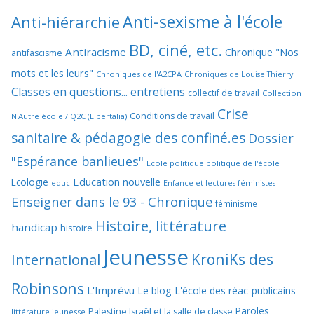
Anti-sexisme à l'école
Anti-hiérarchie
BD, ciné, etc.
Antiracisme
Chronique "Nos
antifascisme
mots et les leurs"
Chroniques de l'A2CPA
Chroniques de Louise Thierry
Classes en questions... entretiens
collectif de travail
Collection
Crise
Conditions de travail
N'Autre école / Q2C (Libertalia)
sanitaire & pédagogie des confiné.es
Dossier
"Espérance banlieues"
Ecole politique politique de l'école
Education nouvelle
Ecologie
educ
Enfance et lectures féministes
Enseigner dans le 93 - Chronique
féminisme
Histoire, littérature
handicap
histoire
Jeunesse
KroniKs des
International
Robinsons
L'Imprévu
Le blog L'école des réac-publicains
Paroles
Palestine Israël et la salle de classe
littérature jeunesse