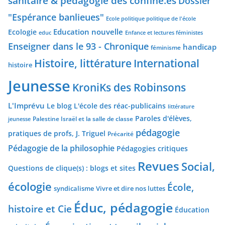
sanitaire & pédagogie des confiné.es
Dossier
"Espérance banlieues"
Ecole politique politique de l'école
Education nouvelle
Ecologie
educ
Enfance et lectures féministes
Enseigner dans le 93 - Chronique
handicap
féminisme
Histoire, littérature
International
histoire
Jeunesse
KroniKs des Robinsons
L'Imprévu
Le blog L'école des réac-publicains
littérature
Paroles d'élèves,
Palestine Israël et la salle de classe
jeunesse
pédagogie
pratiques de profs, J. Triguel
Précarité
Pédagogie de la philosophie
Pédagogies critiques
Revues
Social,
Questions de clique(s) : blogs et sites
écologie
École,
syndicalisme
Vivre et dire nos luttes
Éduc, pédagogie
histoire et Cie
Éducation