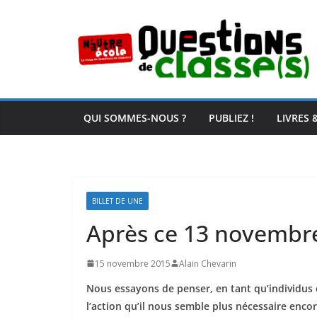
Passer
au
contenu
QUI SOMMES-NOUS ?
PUBLIEZ !
LIVRES 
BILLET DE UNE
Après ce 13 novemb
15 novembre 2015
Alain Chevarin
Nous essayons de penser, en tant qu’individus e
l’action qu’il nous semble plus nécessaire enco