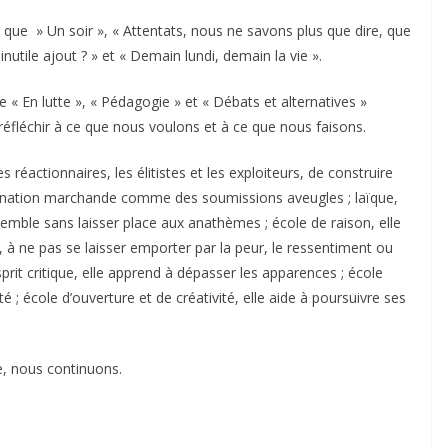
nsi que » Un soir », « Attentats, nous ne savons plus que dire, que
 inutile ajout ? » et « Demain lundi, demain la vie ».
 « En lutte », « Pédagogie » et « Débats et alternatives »
à réfléchir à ce que nous voulons et à ce que nous faisons.
réactionnaires, les élitistes et les exploiteurs, de construire
liénation marchande comme des soumissions aveugles ; laïque,
nsemble sans laisser place aux anathèmes ; école de raison, elle
 ne pas se laisser emporter par la peur, le ressentiment ou
prit critique, elle apprend à dépasser les apparences ; école
é ; école d’ouverture et de créativité, elle aide à poursuivre ses
re, nous continuons.