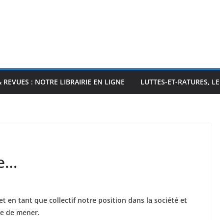
& REVUES : NOTRE LIBRAIRIE EN LIGNE
LUTTES-ET-RATURES, L
re…
t en tant que collectif notre position dans la société et
re de mener.