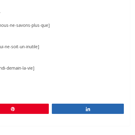
…
-nous-ne-savons-plus-que]
-ne-soit-un-inutile]
di-demain-la-vie]
Épingle
Partagez