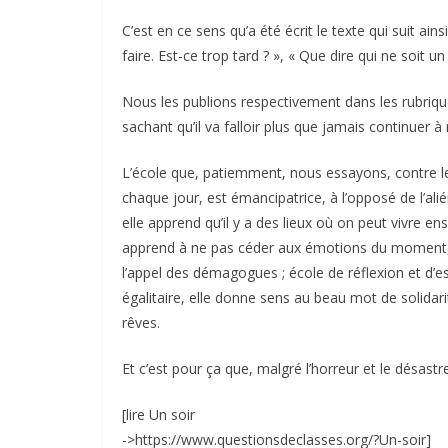
C’est en ce sens qu’a été écrit le texte qui suit ai
faire. Est-ce trop tard ? », « Que dire qui ne soit un
Nous les publions respectivement dans les rubrique
sachant qu’il va falloir plus que jamais continuer 
L’école que, patiemment, nous essayons, contre les 
chaque jour, est émancipatrice, à l’opposé de l’a
elle apprend qu’il y a des lieux où on peut vivre e
apprend à ne pas céder aux émotions du moment, à
l’appel des démagogues ; école de réflexion et d’es
égalitaire, elle donne sens au beau mot de solidarit
rêves.
Et c’est pour ça que, malgré l’horreur et le désast
[lire Un soir
->https://www.questionsdeclasses.org/?Un-soir]