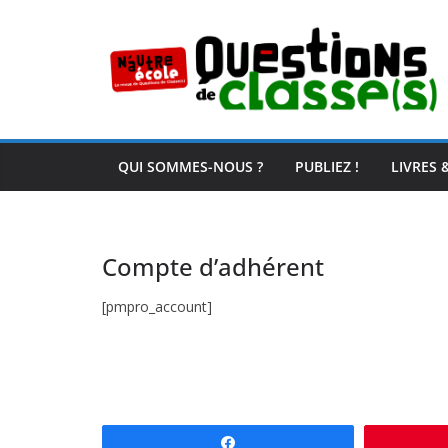
Passer
au
contenu
QUI SOMMES-NOUS ?
PUBLIEZ !
LIVRES 
Compte d’adhérent
[pmpro_account]
Partagez