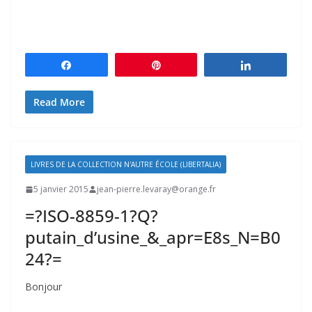
Partagez
Épingle
Partagez
Read More
LIVRES DE LA COLLECTION N'AUTRE ÉCOLE (LIBERTALIA)
5 janvier 2015
jean-pierre.levaray@orange.fr
=?ISO-8859-1?Q?
putain_d’usine_&_apr=E8s_N=B0
24?=
Bonjour