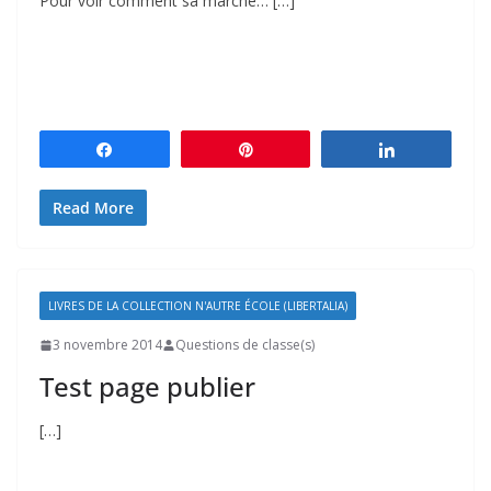
Pour voir comment sa marche… […]
Partagez
Épingle
Partagez
Read More
LIVRES DE LA COLLECTION N'AUTRE ÉCOLE (LIBERTALIA)
3 novembre 2014
Questions de classe(s)
Test page publier
[…]