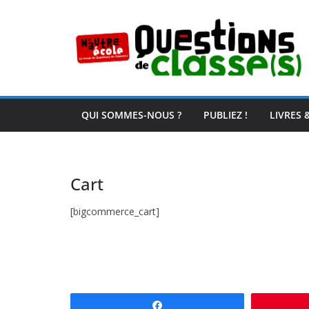
Passer
au
contenu
QUI SOMMES-NOUS ?
PUBLIEZ !
LIVRES 
Cart
[bigcommerce_cart]
Partagez