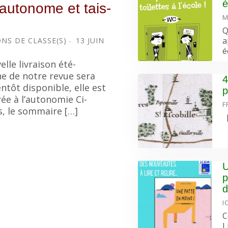
é
autonome et tais-
M
Q
a
NS DE CLASSE(S)
13 JUIN
é
elle livraison été-
 de notre revue sera
4
entôt disponible, elle est
p
ée à l’autonomie Ci-
F
, le sommaire […]
[
U
p
d
I
C
L