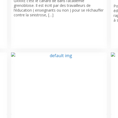
GRRRE c’est le canard de dans l’académie
grenobloise. Il est écrit par des travailleurs de
Po
l’éducation ( enseignants ou non ) pour se réchauffer
éd
contre la sinistrose, […]
ra
à 