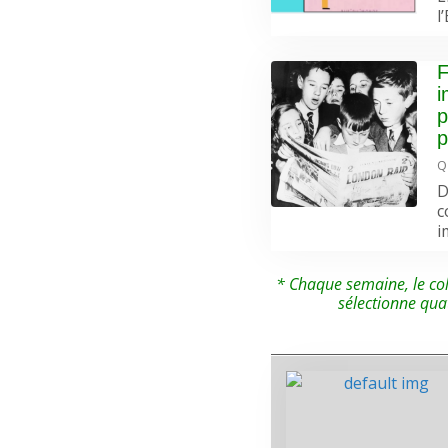
l
F
i
p
p
Q
D
c
i
* Chaque semaine, le col
sélectionne qua