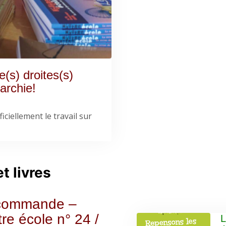
(s) droites(s)
archie!
iciellement le travail sur
t livres
commande –
re école n° 24 /
L