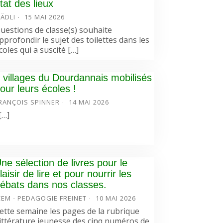
tat des lieux
ÄDLI
15 MAI 2026
uestions de classe(s) souhaite
pprofondir le sujet des toilettes dans les
coles qui a suscité […]
 villages du Dourdannais mobilisés
our leurs écoles !
RANÇOIS SPINNER
14 MAI 2026
…]
ne sélection de livres pour le
laisir de lire et pour nourrir les
ébats dans nos classes.
CEM - PEDAGOGIE FREINET
10 MAI 2026
ette semaine les pages de la rubrique
ittérature jeunesse des cinq numéros de