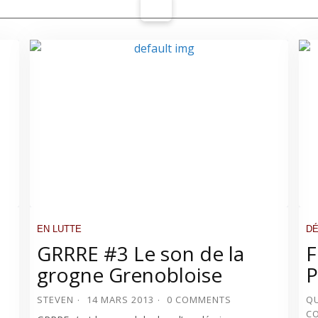
EN LUTTE
DÉ
GRRRE #3 Le son de la
F
grogne Grenobloise
P
STEVEN
14 MARS 2013
0 COMMENTS
QU
C