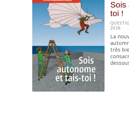
Sois 
toi !
QUESTIO
2026
La nouv
automne
très bi
consacr
dessous