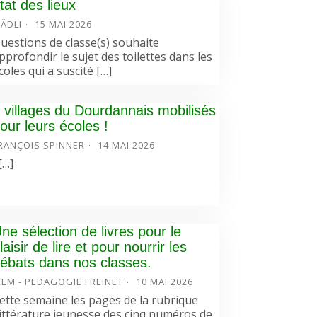
tat des lieux
ÄDLI
15 MAI 2026
uestions de classe(s) souhaite
pprofondir le sujet des toilettes dans les
coles qui a suscité […]
 villages du Dourdannais mobilisés
our leurs écoles !
RANÇOIS SPINNER
14 MAI 2026
…]
ne sélection de livres pour le
laisir de lire et pour nourrir les
ébats dans nos classes.
CEM - PEDAGOGIE FREINET
10 MAI 2026
ette semaine les pages de la rubrique
ittérature jeunesse des cinq numéros de