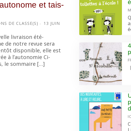
é
autonome et tais-
M
Q
a
NS DE CLASSE(S)
13 JUIN
é
elle livraison été-
 de notre revue sera
4
entôt disponible, elle est
p
ée à l’autonomie Ci-
F
, le sommaire […]
[
U
p
d
I
C
L