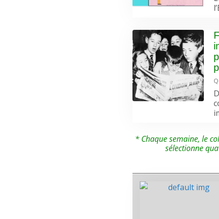
l
F
i
p
p
Q
D
c
i
* Chaque semaine, le col
sélectionne qua