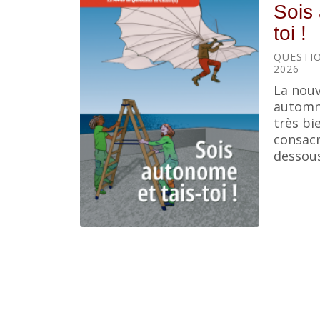
Sois 
toi !
QUESTIO
2026
La nouv
automne
très bi
consacr
dessous