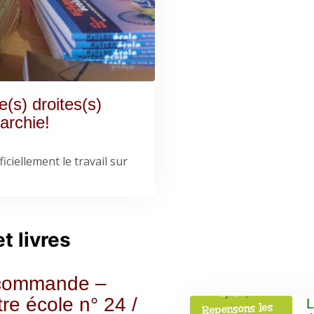
(s) droites(s)
archie!
iciellement le travail sur
t livres
commande –
re école n° 24 /
L