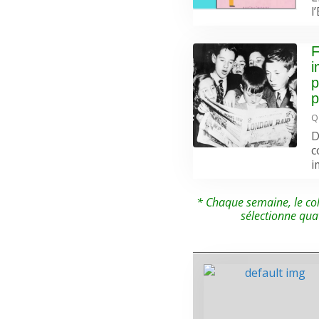
l
F
i
p
p
Q
D
c
i
* Chaque semaine, le col
sélectionne qua