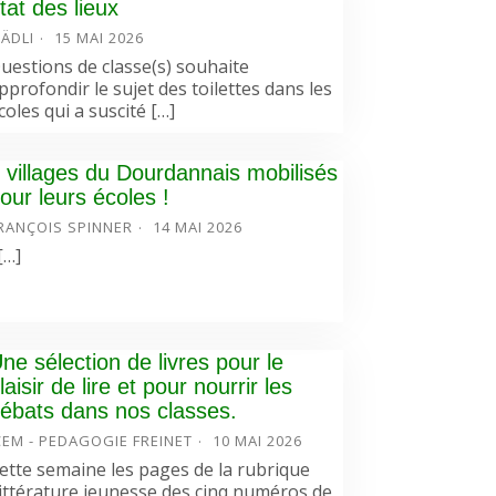
tat des lieux
ÄDLI
15 MAI 2026
uestions de classe(s) souhaite
pprofondir le sujet des toilettes dans les
coles qui a suscité […]
 villages du Dourdannais mobilisés
our leurs écoles !
RANÇOIS SPINNER
14 MAI 2026
…]
ne sélection de livres pour le
laisir de lire et pour nourrir les
ébats dans nos classes.
CEM - PEDAGOGIE FREINET
10 MAI 2026
ette semaine les pages de la rubrique
ittérature jeunesse des cinq numéros de