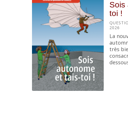
Sois 
toi !
QUESTIO
2026
La nouv
automne
très bi
consacr
dessous