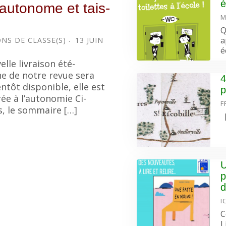
é
autonome et tais-
M
Q
a
NS DE CLASSE(S)
13 JUIN
é
elle livraison été-
 de notre revue sera
4
entôt disponible, elle est
p
ée à l’autonomie Ci-
F
, le sommaire […]
[
U
p
d
I
C
L