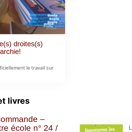
(s) droites(s)
archie!
iciellement le travail sur
t livres
commande –
re école n° 24 /
L