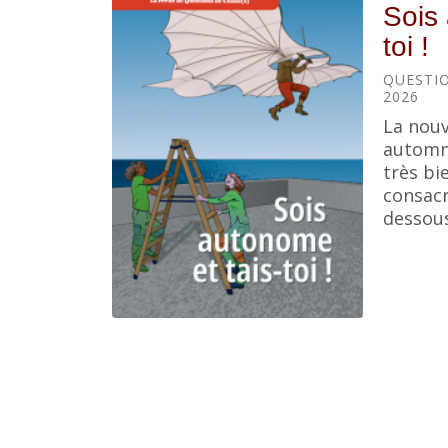
Sois 
toi !
QUESTIO
2026
La nouv
automne
très bi
consacr
dessous