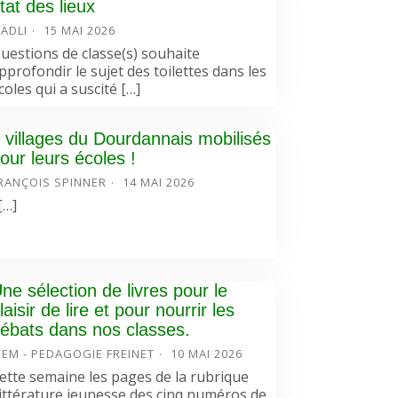
tat des lieux
ÄDLI
15 MAI 2026
uestions de classe(s) souhaite
pprofondir le sujet des toilettes dans les
coles qui a suscité […]
 villages du Dourdannais mobilisés
our leurs écoles !
RANÇOIS SPINNER
14 MAI 2026
…]
ne sélection de livres pour le
laisir de lire et pour nourrir les
ébats dans nos classes.
CEM - PEDAGOGIE FREINET
10 MAI 2026
ette semaine les pages de la rubrique
ittérature jeunesse des cinq numéros de