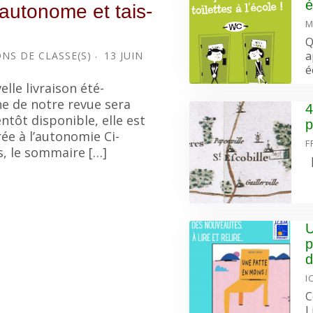
é
autonome et tais-
M
Q
a
NS DE CLASSE(S)
13 JUIN
é
elle livraison été-
 de notre revue sera
4
entôt disponible, elle est
p
ée à l’autonomie Ci-
F
, le sommaire […]
[
U
p
d
I
C
L