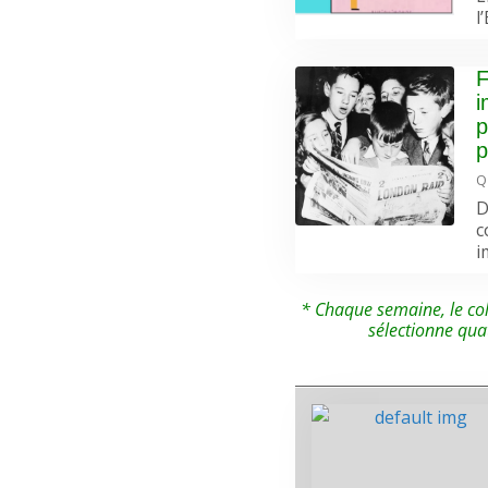
l
F
i
p
p
Q
D
c
i
* Chaque semaine, le col
sélectionne qua