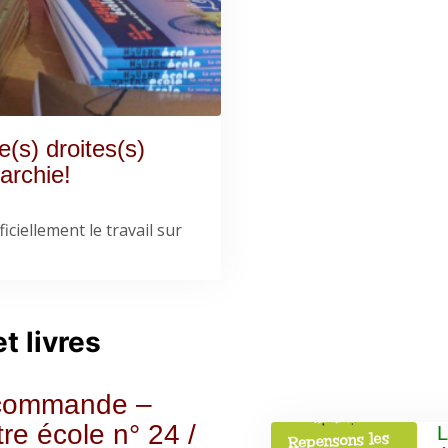
(s) droites(s)
archie!
iciellement le travail sur
t livres
commande –
re école n° 24 /
L